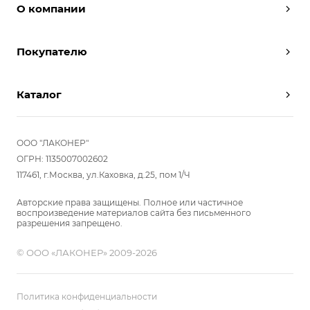
О компании
Дизайнеры
Покупателю
Условия работы
Партнерам
Вызов замерщика
Отзывы
Каталог
Вызвать дизайнера
Команда
Реализованные проекты
Шкафы
Вакансии
Акции
Прихожие
ООО "ЛАКОНЕР"
Новости
Комплектуем шкаф-купе
Гостиные
ОГРН: 1135007002602
Вопрос-ответ
117461, г.Москва, ул.Каховка, д.25, пом 1/Ч
Гардеробные
Детские
Авторские права защищены. Полное или частичное
воспроизведение материалов сайта без письменного
Кухни
разрешения запрещено.
Спальни
© ООО «ЛАКОНЕР» 2009-2026
Мебель в ванную
Распродажа
Двери и перегородки
Политика конфиденциальности