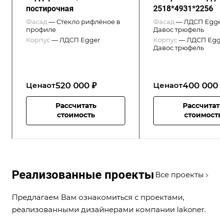
постирочная
2518*4931*2256
Фасад
—
Стекло рифлёное в
Фасад
—
ЛДСП Egge
профиле
Давос трюфель
Корпус
—
ЛДСП Egger
Корпус
—
ЛДСП Egg
Давос трюфель
520 000 ₽
400 000
Цена
от
Цена
от
Рассчитать
Рассчитат
стоимость
стоимост
Реализованные проекты
Все проекты
Предлагаем Вам ознакомиться с проектами,
реализованными дизайнерами компании lakoner.