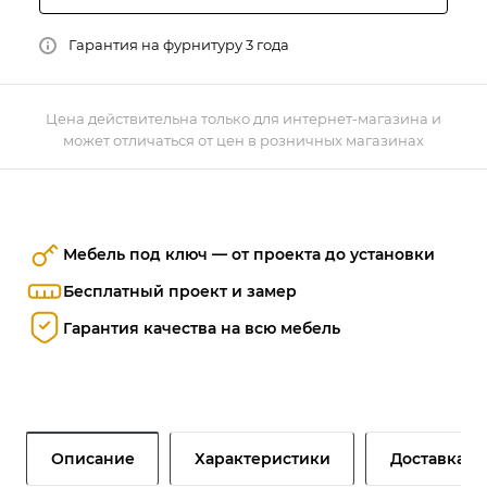
Гарантия на фурнитуру 3 года
Цена действительна только для интернет-магазина и
может отличаться от цен в розничных магазинах
Мебель под ключ — от проекта до установки
Бесплатный проект и замер
Гарантия качества на всю мебель
Описание
Характеристики
Доставка и