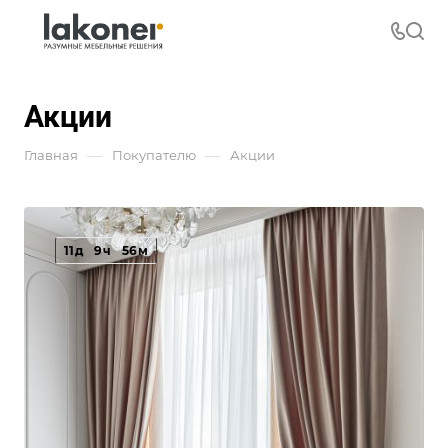
Акции
—
—
Главная
Покупателю
Акции
11
д
9
ч
56
м