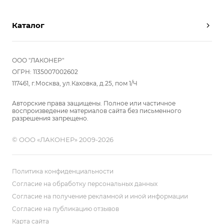
Партнерам
Вызов замерщика
Отзывы
Каталог
Вызвать дизайнера
Команда
Реализованные проекты
Шкафы
Вакансии
Акции
Прихожие
ООО "ЛАКОНЕР"
Новости
Комплектуем шкаф-купе
Гостиные
ОГРН: 1135007002602
Вопрос-ответ
117461, г.Москва, ул.Каховка, д.25, пом 1/Ч
Гардеробные
Детские
Авторские права защищены. Полное или частичное
воспроизведение материалов сайта без письменного
Кухни
разрешения запрещено.
Спальни
© ООО «ЛАКОНЕР» 2009-2026
Мебель в ванную
Распродажа
Двери и перегородки
Политика конфиденциальности
Библиотеки, домашний офис
Согласие на обработку персональных данных
Согласие на получение рекламной и иной информации
Мягкие панели
Согласие на публикацию отзывов
Карта сайта