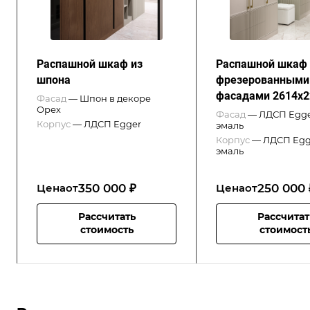
Распашной шкаф из
Распашной шкаф 
шпона
фрезерованными
фасадами 2614x2
Фасад
—
Шпон в декоре
Орех
Фасад
—
ЛДСП Egg
Корпус
—
ЛДСП Egger
эмаль
Корпус
—
ЛДСП Egg
эмаль
350 000 ₽
250 000 
Цена
от
Цена
от
Рассчитать
Рассчитат
стоимость
стоимост