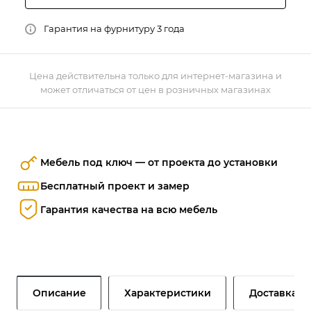
Гарантия на фурнитуру 3 года
Цена действительна только для интернет-магазина и
может отличаться от цен в розничных магазинах
Мебель под ключ — от проекта до установки
Бесплатный проект и замер
Гарантия качества на всю мебель
Описание
Характеристики
Доставка и