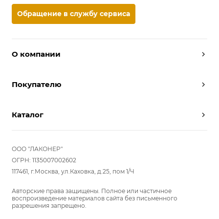
Обращение в службу сервиса
О компании
Дизайнеры
Покупателю
Условия работы
Партнерам
Вызов замерщика
Отзывы
Каталог
Вызвать дизайнера
Команда
Реализованные проекты
Шкафы
Вакансии
Акции
Прихожие
ООО "ЛАКОНЕР"
Новости
Комплектуем шкаф-купе
Гостиные
ОГРН: 1135007002602
Вопрос-ответ
117461, г.Москва, ул.Каховка, д.25, пом 1/Ч
Гардеробные
Детские
Авторские права защищены. Полное или частичное
воспроизведение материалов сайта без письменного
Кухни
разрешения запрещено.
Спальни