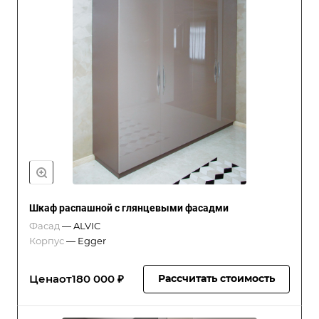
Шкаф распашной с глянцевыми фасадми
Фасад
—
ALVIC
Корпус
—
Egger
Цена
от
180 000 ₽
Рассчитать стоимость