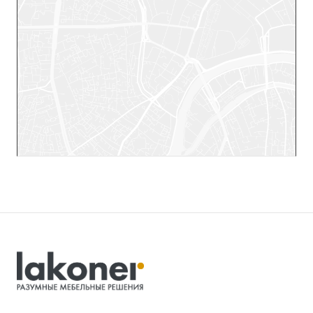
м. Римская ш. Энтузиастов, д.12, кор.2, ТЦ
«Город», Галерея мебели, 4 этаж
+7 495 941 69 29
м.Бибирево ул. Пришвина д.26, павильон
В13, ТЦ Миллион Мелочей, 2 этаж
+7 495 941 69 29
Москва, Нижняя Сыромятническая ул., 10/3
3 этаж ARTPLAY
+7 495 941 69 29
г. Химки, ул. Бутаково д. 4, МТК «ГРАНД-1»,
2 этаж, студия Lakoner Кухни.
Ленинградское шоссе, 100 метров от МКАД