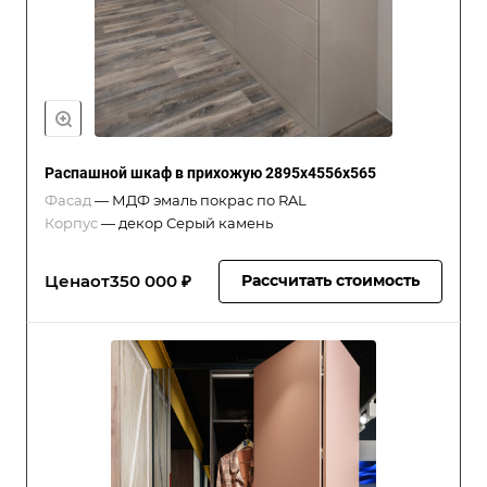
Распашной шкаф в прихожую 2895x4556x565
Фасад
—
МДФ эмаль покрас по RAL
Корпус
—
декор Серый камень
Цена
от
350 000 ₽
Рассчитать стоимость