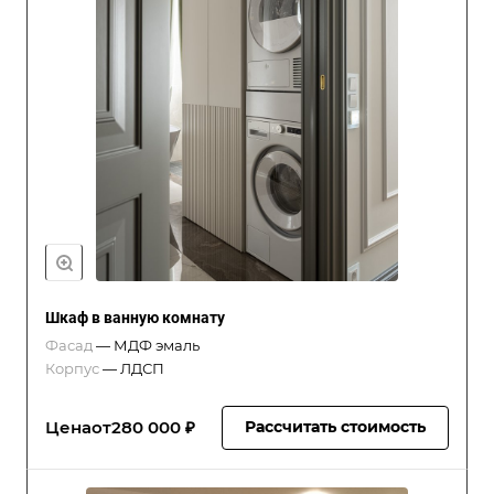
Шкаф в ванную комнату
Фасад
—
МДФ эмаль
Корпус
—
ЛДСП
Цена
от
280 000 ₽
Рассчитать стоимость