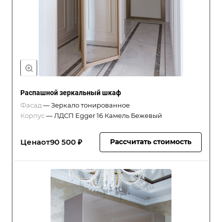
Распашной зеркальный шкаф
Фасад
—
Зеркало тонированное
Корпус
—
ЛДСП Egger 16 Камель Бежевый
Цена
от
90 500 ₽
Рассчитать стоимость