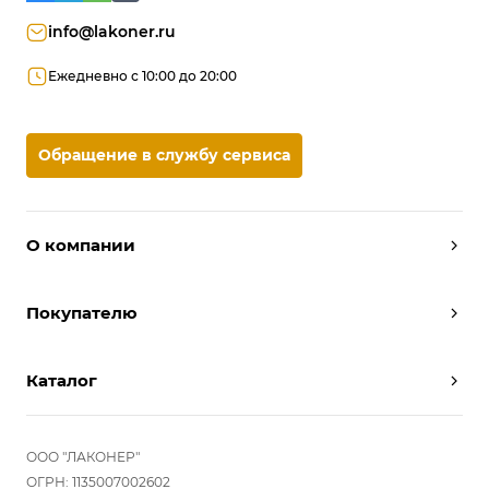
info@lakoner.ru
Ежедневно с 10:00 до 20:00
Обращение в службу сервиса
О компании
Дизайнеры
Покупателю
Условия работы
Партнерам
Вызов замерщика
Отзывы
Каталог
Вызвать дизайнера
Команда
Реализованные проекты
Шкафы
Вакансии
Акции
Прихожие
ООО "ЛАКОНЕР"
Новости
Комплектуем шкаф-купе
Гостиные
ОГРН: 1135007002602