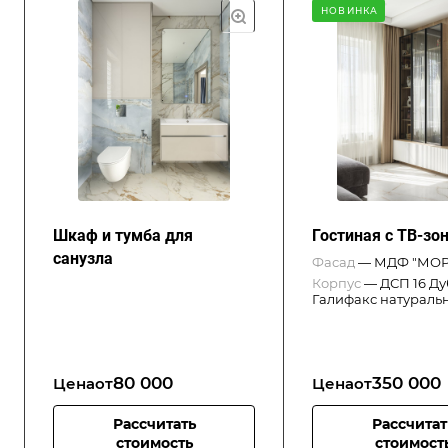
НОВИНКА
Шкаф и тумба для
Гостиная с ТВ-зо
санузла
Фасад
—
МДФ "МОРЕ
Корпус
—
ДСП 16 Ду
Галифакс натураль
80 000
350 000
Цена
от
Цена
от
Рассчитать
Рассчитат
стоимость
стоимост