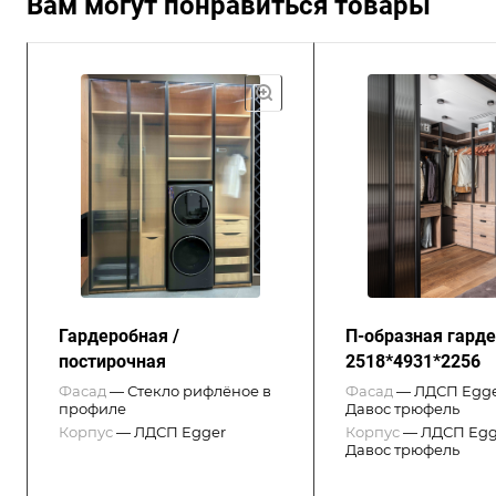
Вам могут понравиться товары
Гардеробная /
П-образная гард
постирочная
2518*4931*2256
Фасад
—
Стекло рифлёное в
Фасад
—
ЛДСП Egge
профиле
Давос трюфель
Корпус
—
ЛДСП Egger
Корпус
—
ЛДСП Egg
Давос трюфель