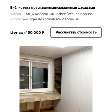
Библиотека с распашными/складными фасадами
Фасад
—
МДФ коллекция Carbon/ стекло Бронза
Корпус
—
Egger дуб глаудстон песочный
Цена
от
450 000 ₽
Рассчитать стоимость