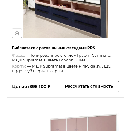
Библиотека с распашными фасадами RPS
Фасад
—
Тонированное стеклом Графит Сатинато,
МДФ Supramat в цвете London Blues
Корпус
—
МДФ Supramat в цвете Pinky daisy, ЛДСП
Egger Дуб шерман серый
Цена
от
398 100 ₽
Рассчитать стоимость