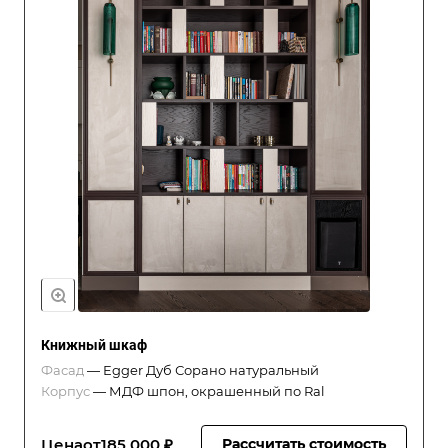
Книжный шкаф
Фасад
—
Egger Дуб Сорано натуральный
Корпус
—
МДФ шпон, окрашенный по Ral
Цена
от
185 000 ₽
Рассчитать стоимость