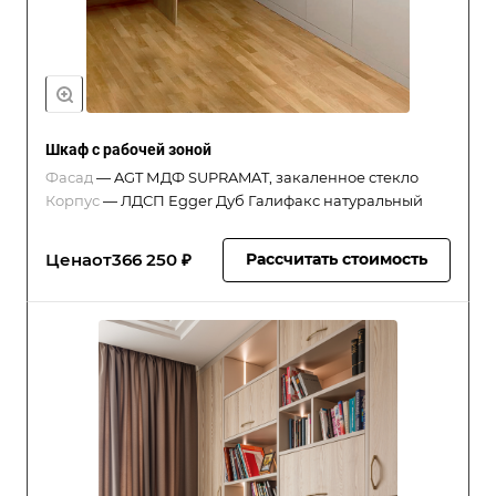
Шкаф с рабочей зоной
Фасад
—
AGT МДФ SUPRAMAT, закаленное стекло
Корпус
—
ЛДСП Egger Дуб Галифакс натуральный
Цена
от
366 250 ₽
Рассчитать стоимость