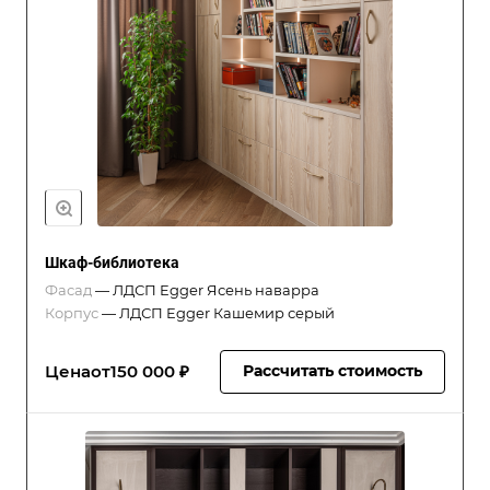
Шкаф-библиотека
Фасад
—
ЛДСП Egger Ясень наварра
Корпус
—
ЛДСП Egger Кашемир серый
Цена
от
150 000 ₽
Рассчитать стоимость