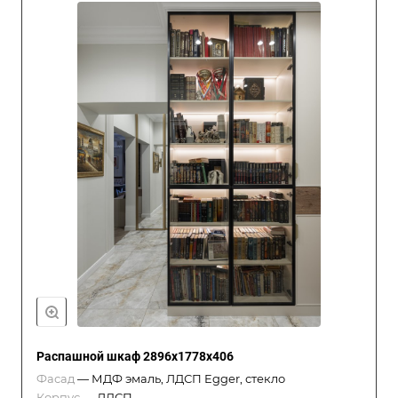
Распашной шкаф 2896x1778x406
Фасад
—
МДФ эмаль, ЛДСП Egger, стекло
Корпус
—
ЛДСП