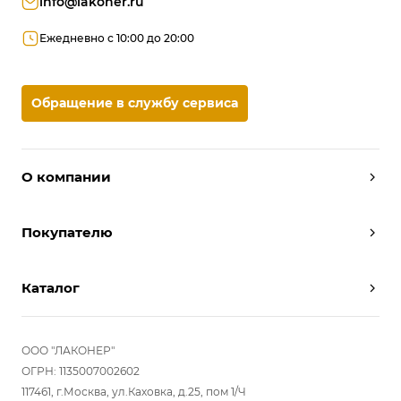
info@lakoner.ru
Ежедневно с 10:00 до 20:00
Обращение в службу сервиса
О компании
Дизайнеры
Покупателю
Условия работы
Партнерам
Вызов замерщика
Отзывы
Каталог
Вызвать дизайнера
Команда
Реализованные проекты
Шкафы
Вакансии
Акции
Прихожие
ООО "ЛАКОНЕР"
Новости
Комплектуем шкаф-купе
Гостиные
ОГРН: 1135007002602
Вопрос-ответ
117461, г.Москва, ул.Каховка, д.25, пом 1/Ч
Гардеробные