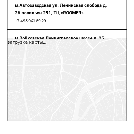
м.Автозаводская ул. Ленинская слобода д.
26 павильон 291, ТЦ «ROOMER»
+7 495 941 69 29
м.Войковская Ленинградское шоссе д. 25,
загрузка карты...
Центр Дизайна «Family Room», 3 этаж
+7 495 941 69 29
м. Римская ш. Энтузиастов, д.12, кор.2, ТЦ
«Город», Галерея мебели, 4 этаж
+7 495 941 69 29
м.Бибирево ул. Пришвина д.26, павильон
В13, ТЦ Миллион Мелочей, 2 этаж
+7 495 941 69 29