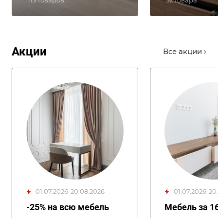
113 товаров
52 товара
Акции
Все акции
01.07.2026-20.08.2026
01.07.2026-2
-25% на всю мебель
Мебель за 1