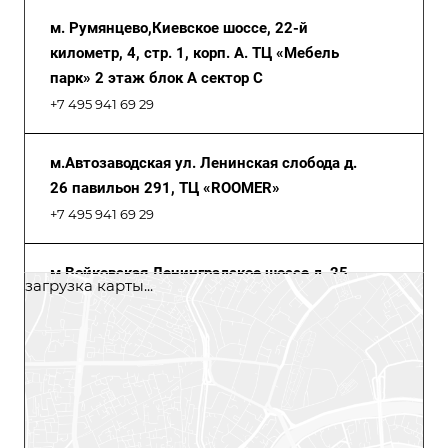
м. Румянцево,Киевское шоссе, 22-й
километр, 4, стр. 1, корп. А. ТЦ «Мебель
парк» 2 этаж блок А сектор С
+7 495 941 69 29
м.Автозаводская ул. Ленинская слобода д.
26 павильон 291, ТЦ «ROOMER»
+7 495 941 69 29
м.Войковская Ленинградское шоссе д. 25,
загрузка карты...
Центр Дизайна «Family Room», 3 этаж
+7 495 941 69 29
м. Римская ш. Энтузиастов, д.12, кор.2, ТЦ
«Город», Галерея мебели, 4 этаж
+7 495 941 69 29