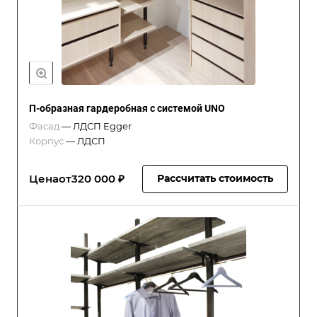
П-образная гардеробная с системой UNO
Фасад
—
ЛДСП Egger
Корпус
—
ЛДСП
Цена
от
320 000 ₽
Рассчитать стоимость