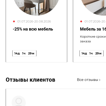
01.07.2026-20.08.2026
01.07.2026-2
-25% на всю мебель
Мебель за 1
Короткие сроки
заказа
14
д
1
ч
29
м
14
д
1
ч
29
м
Отзывы клиентов
Все отзывы