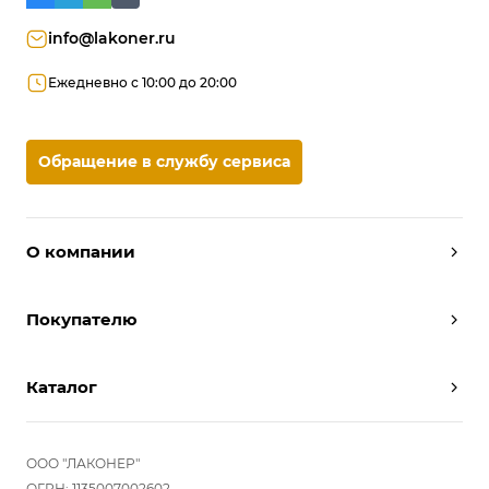
info@lakoner.ru
Ежедневно с 10:00 до 20:00
Обращение в службу сервиса
О компании
Дизайнеры
Покупателю
Условия работы
Партнерам
Вызов замерщика
Отзывы
Каталог
Вызвать дизайнера
Команда
Реализованные проекты
Шкафы
Вакансии
Акции
Прихожие
ООО "ЛАКОНЕР"
Новости
Комплектуем шкаф-купе
ОГРН: 1135007002602