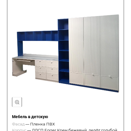
Мебель в детскую
Фасад
—
Пленка ПВХ
Корпус
—
ЛДСП Egger Крем бежевый, делфт голубой