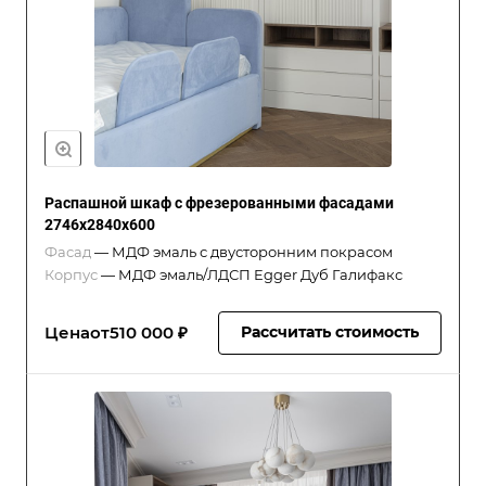
Распашной шкаф с фрезерованными фасадами
2746x2840x600
Фасад
—
МДФ эмаль с двусторонним покрасом
Корпус
—
МДФ эмаль/ЛДСП Egger Дуб Галифакс
Цена
от
510 000 ₽
Рассчитать стоимость