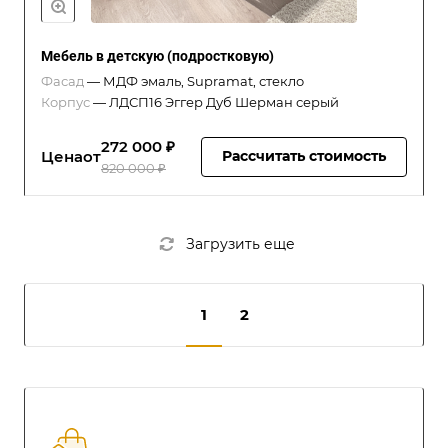
Мебель в детскую (подростковую)
Фасад
—
МДФ эмаль, Supramat, стекло
Корпус
—
ЛДСП16 Эггер Дуб Шерман серый
272 000 ₽
Цена
от
Рассчитать стоимость
820 000 ₽
Загрузить еще
1
2