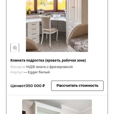
Комната подростка (кровать, рабочая зона)
Фасад
—
МДФ эмаль с фрезеровкой
Корпус
—
Egger белый
Цена
от
350 000 ₽
Рассчитать стоимость