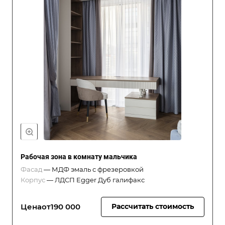
Рабочая зона в комнату мальчика
Фасад
—
МДФ эмаль с фрезеровкой
Корпус
—
ЛДСП Egger Дуб галифакс
Цена
от
190 000
Рассчитать стоимость