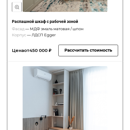
Распашной шкаф с рабочей зоной
Фасад
—
МДФ эмаль матовая / шпон
Корпус
—
ЛДСП Egger
Цена
от
450 000 ₽
Рассчитать стоимость