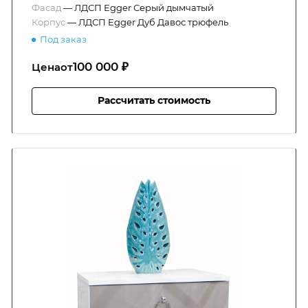
Фасад
—
ЛДСП Egger Серый дымчатый
Корпус
—
ЛДСП Egger Дуб Давос трюфель
Под заказ
100 000 ₽
Цена
от
Рассчитать стоимость