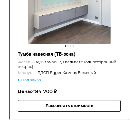
Тумба навесная (ТВ-зона)
Фасад
—
МДФ эмаль 3Д вельвет 5 (односторонний
покрас)
Корпус
—
ЛДСП Egger Камель Бежевый
Под заказ
84 700 ₽
Цена
от
Рассчитать стоимость