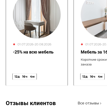
01.07.2026-20.08.2026
01.07.2026-2
-25% на всю мебель
Мебель за 1
Короткие сроки
заказа
12
д
16
ч
4
м
12
д
16
ч
4
м
Отзывы клиентов
Все отзывы