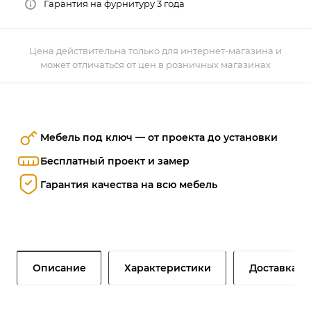
Гарантия на фурнитуру 3 года
Цена действительна только для интернет-магазина и
может отличаться от цен в розничных магазинах
Мебель под ключ — от проекта до установки
Бесплатный проект и замер
Гарантия качества на всю мебель
Описание
Характеристики
Доставка и