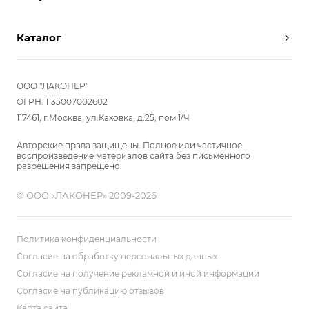
Партнерам
Вызов замерщика
Отзывы
Каталог
Вызвать дизайнера
Команда
Реализованные проекты
Шкафы
Вакансии
Акции
Прихожие
ООО "ЛАКОНЕР"
Новости
Комплектуем шкаф-купе
Гостиные
ОГРН: 1135007002602
Вопрос-ответ
117461, г.Москва, ул.Каховка, д.25, пом 1/Ч
Гардеробные
Детские
Авторские права защищены. Полное или частичное
воспроизведение материалов сайта без письменного
Кухни
разрешения запрещено.
Спальни
© ООО «ЛАКОНЕР» 2009-2026
Мебель в ванную
Распродажа
Двери и перегородки
Политика конфиденциальности
Библиотеки, домашний офис
Согласие на обработку персональных данных
Согласие на получение рекламной и иной информации
Мягкие панели
Согласие на публикацию отзывов
Карта сайта