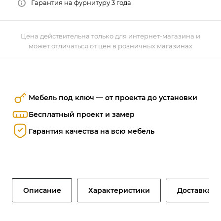
Гарантия на фурнитуру 3 года
Цена действительна только для интернет-магазина и
может отличаться от цен в розничных магазинах
Мебель под ключ — от проекта до установки
Бесплатный проект и замер
Гарантия качества на всю мебель
Описание
Характеристики
Доставка и