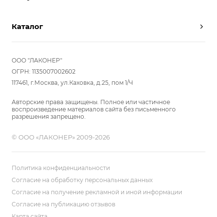
Партнерам
Вызов замерщика
Отзывы
Каталог
Вызвать дизайнера
Команда
Реализованные проекты
Шкафы
Вакансии
Акции
Прихожие
ООО "ЛАКОНЕР"
Новости
Комплектуем шкаф-купе
Гостиные
ОГРН: 1135007002602
Вопрос-ответ
117461, г.Москва, ул.Каховка, д.25, пом 1/Ч
Гардеробные
Детские
Авторские права защищены. Полное или частичное
воспроизведение материалов сайта без письменного
Кухни
разрешения запрещено.
Спальни
© ООО «ЛАКОНЕР» 2009-2026
Мебель в ванную
Распродажа
Двери и перегородки
Политика конфиденциальности
Библиотеки, домашний офис
Согласие на обработку персональных данных
Согласие на получение рекламной и иной информации
Мягкие панели
Согласие на публикацию отзывов
Карта сайта