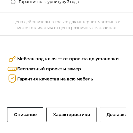
Гарантия на фурнитуру 3 года
Цена действительна только для интернет-магазина и
может отличаться от цен в розничных магазинах
Мебель под ключ — от проекта до установки
Бесплатный проект и замер
Гарантия качества на всю мебель
Описание
Характеристики
Доставка и