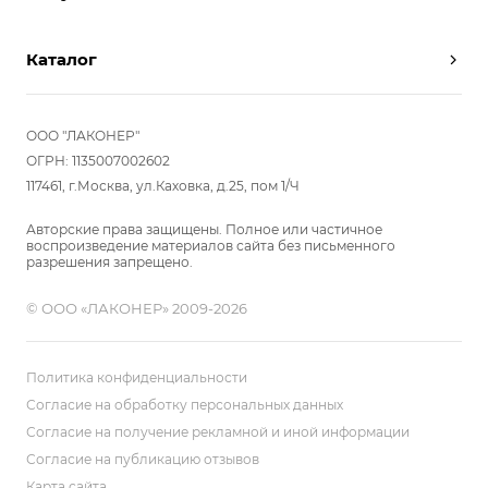
Партнерам
Вызов замерщика
Отзывы
Каталог
Вызвать дизайнера
Команда
Реализованные проекты
Шкафы
Вакансии
Акции
Прихожие
ООО "ЛАКОНЕР"
Новости
Комплектуем шкаф-купе
Гостиные
ОГРН: 1135007002602
Вопрос-ответ
117461, г.Москва, ул.Каховка, д.25, пом 1/Ч
Гардеробные
Детские
Авторские права защищены. Полное или частичное
воспроизведение материалов сайта без письменного
Кухни
разрешения запрещено.
Спальни
© ООО «ЛАКОНЕР» 2009-2026
Мебель в ванную
Распродажа
Двери и перегородки
Политика конфиденциальности
Библиотеки, домашний офис
Согласие на обработку персональных данных
Согласие на получение рекламной и иной информации
Мягкие панели
Согласие на публикацию отзывов
Карта сайта