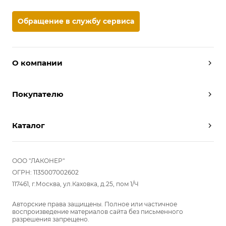
Обращение в службу сервиса
О компании
Дизайнеры
Покупателю
Условия работы
Партнерам
Вызов замерщика
Отзывы
Каталог
Вызвать дизайнера
Команда
Реализованные проекты
Шкафы
Вакансии
Акции
Прихожие
ООО "ЛАКОНЕР"
Новости
Комплектуем шкаф-купе
Гостиные
ОГРН: 1135007002602
Вопрос-ответ
117461, г.Москва, ул.Каховка, д.25, пом 1/Ч
Гардеробные
Детские
Авторские права защищены. Полное или частичное
воспроизведение материалов сайта без письменного
Кухни
разрешения запрещено.