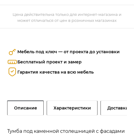
Цена действительна только для интернет-магазина и
может отличаться от цен в розничных магазинах
Мебель под ключ — от проекта до установки
Бесплатный проект и замер
Гарантия качества на всю мебель
Описание
Характеристики
Доставка и
Тумба под каменной столешницей с фасадами