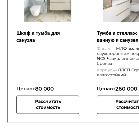
Шкаф и тумба для
Тумба и стеллаж 
санузла
ванную и санузел
Фасад
—
МДФ эмаль
двухсторонним пок
NCS + закаленное с
бронза
Корпус
—
ЛДСП Egg
влагостойкий
80 000
260 000 
Цена
от
Цена
от
Рассчитать
Рассчитат
стоимость
стоимост