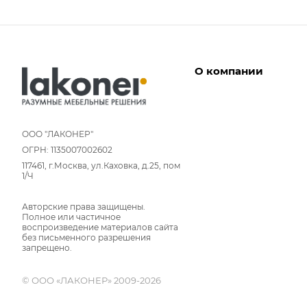
О компании
Дизайнеры
Условия работы
ООО "ЛАКОНЕР"
ОГРН: 1135007002602
Партнерам
117461, г.Москва, ул.Каховка, д.25, пом
Отзывы
1/Ч
Команда
Авторские права защищены.
Вакансии
Полное или частичное
Новости
воспроизведение материалов сайта
без письменного разрешения
Вопрос-ответ
запрещено.
© ООО «ЛАКОНЕР» 2009-2026