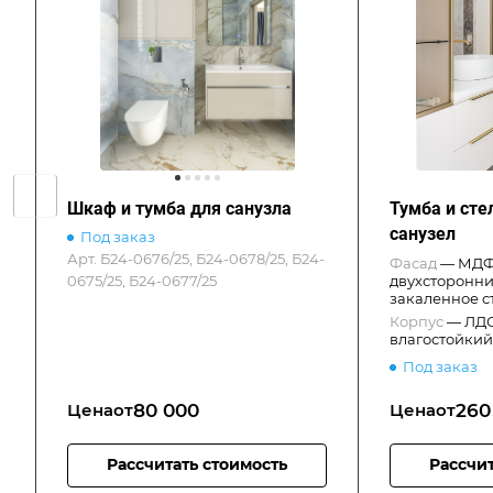
Шкаф и тумба для санузла
Тумба и сте
санузел
Под заказ
Арт.
Б24-0676/25, Б24-0678/25, Б24-
Фасад
—
МДФ 
0675/25, Б24-0677/25
двухсторонни
закаленное с
Корпус
—
ЛДС
влагостойкий
Под заказ
80 000
260
Цена
от
Цена
от
Рассчитать стоимость
Рассчит