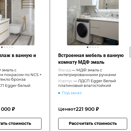
ллаж в ванную и
Встроенная мебель в ванную
комнату МДФ эмаль
эмаль с
Фасад
—
МДФ эмаль с
м покрасом по NCS +
интегрированными ручками
текло бронза
Корпус
—
ЛДСП Egger Белый
П Egger белый
платиновый влагостойкий
Под заказ
 000 ₽
221 900 ₽
Цена
от
ать стоимость
Рассчитать стоимость