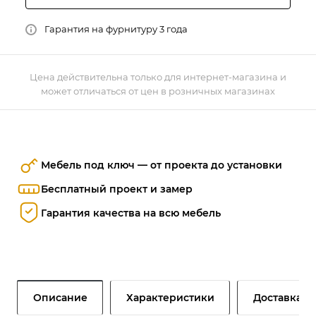
Гарантия на фурнитуру 3 года
Цена действительна только для интернет-магазина и
может отличаться от цен в розничных магазинах
Мебель под ключ — от проекта до установки
Бесплатный проект и замер
Гарантия качества на всю мебель
Описание
Характеристики
Доставка и