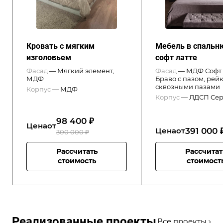
Кровать с мягким
Мебель в спаль
изголовьем
софт латте
Фасад
—
Мягкий элемент,
Фасад
—
МДФ Софт 
МДФ
Браво с пазом, рейк
сквозными пазами
Корпус
—
МДФ
Корпус
—
ЛДСП Сер
98 400 ₽
Цена
от
391 000 
Цена
от
300 000 ₽
Рассчитать
Рассчитат
стоимость
стоимост
Реализованные проекты
Все проекты