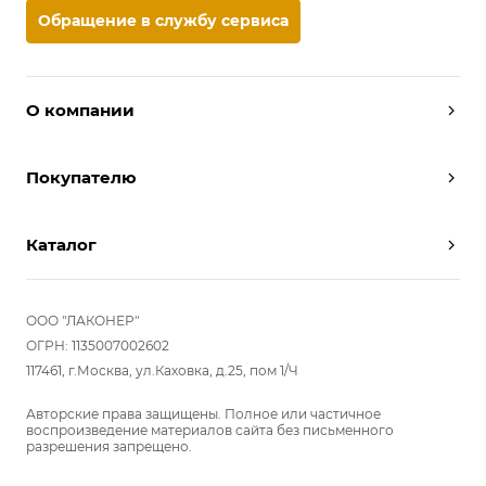
Обращение в службу сервиса
О компании
Дизайнеры
Покупателю
Условия работы
Партнерам
Вызов замерщика
Отзывы
Каталог
Вызвать дизайнера
Команда
Реализованные проекты
Шкафы
Вакансии
Акции
Прихожие
ООО "ЛАКОНЕР"
Новости
Комплектуем шкаф-купе
Гостиные
ОГРН: 1135007002602
Вопрос-ответ
117461, г.Москва, ул.Каховка, д.25, пом 1/Ч
Гардеробные
Детские
Авторские права защищены. Полное или частичное
воспроизведение материалов сайта без письменного
Кухни
разрешения запрещено.
Спальни