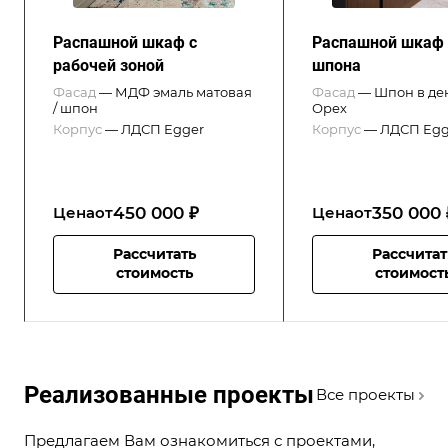
Распашной шкаф с
Распашной шкаф 
рабочей зоной
шпона
Фасад
—
МДФ эмаль матовая
Фасад
—
Шпон в де
/ шпон
Орех
Корпус
—
ЛДСП Egger
Корпус
—
ЛДСП Egg
450 000 ₽
350 000 
Цена
от
Цена
от
Рассчитать
Рассчитат
стоимость
стоимост
Реализованные проекты
Все проекты
Предлагаем Вам ознакомиться с проектами,