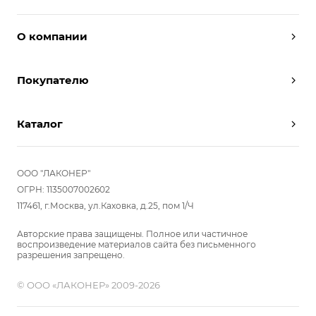
О компании
Дизайнеры
Покупателю
Условия работы
Партнерам
Вызов замерщика
Отзывы
Каталог
Вызвать дизайнера
Команда
Реализованные проекты
Шкафы
Вакансии
Акции
Прихожие
ООО "ЛАКОНЕР"
Новости
Комплектуем шкаф-купе
Гостиные
ОГРН: 1135007002602
Вопрос-ответ
117461, г.Москва, ул.Каховка, д.25, пом 1/Ч
Гардеробные
Детские
Авторские права защищены. Полное или частичное
воспроизведение материалов сайта без письменного
Кухни
разрешения запрещено.
Спальни
© ООО «ЛАКОНЕР» 2009-2026
Мебель в ванную
Распродажа