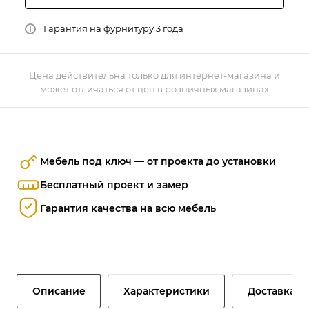
Гарантия на фурнитуру 3 года
Цена действительна только для интернет-магазина и
может отличаться от цен в розничных магазинах
Мебель под ключ — от проекта до установки
Бесплатный проект и замер
Гарантия качества на всю мебель
Описание
Характеристики
Доставка и