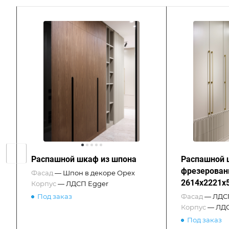
Распашной шкаф из шпона
Распашной 
фрезерова
Фасад
—
Шпон в декоре Орех
2614x2221x
Корпус
—
ЛДСП Egger
Под заказ
Фасад
—
ЛДСП
Корпус
—
ЛДС
Под заказ