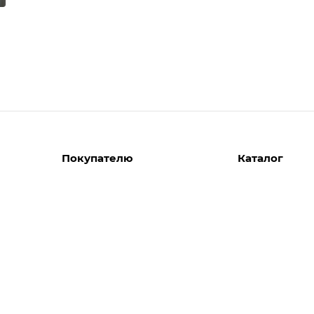
Покупателю
Каталог
Вызов замерщика
Шкафы
Вызвать дизайнера
Прихожие
Реализованные проекты
Гостиные
Акции
Гардеробные
Комплектуем шкаф-купе
Детские
Кухни