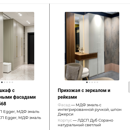
шкаф с
Прихожая с зеркалом и
нными фасадами
рейками
568
Фасад
—
МДФ эмаль с
интегрированной ручкой, шпон
 Egger, МДФ эмаль
Джерси
П Egger, МДФ эмаль
Корпус
—
ЛДСП Дуб Сорано
натуральный светлый