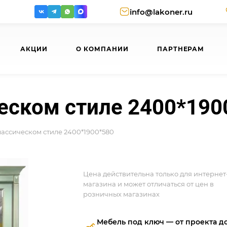
info@lakoner.ru
АКЦИИ
О КОМПАНИИ
ПАРТНЕРАМ
еском стиле 2400*190
ассическом стиле 2400*1900*580
Цена действительна только для интернет
магазина и может отличаться от цен в
розничных магазинах
Мебель под ключ — от проекта д