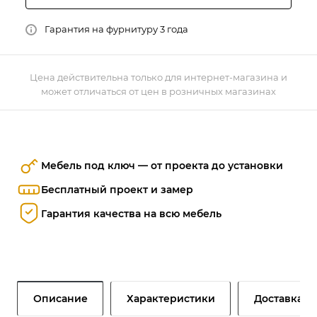
Гарантия на фурнитуру 3 года
Цена действительна только для интернет-магазина и
может отличаться от цен в розничных магазинах
Мебель под ключ — от проекта до установки
Бесплатный проект и замер
Гарантия качества на всю мебель
Описание
Характеристики
Доставка и