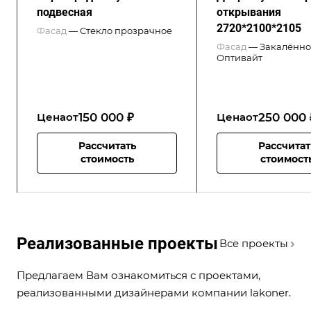
подвесная
открывания
2720*2100*2105
Фасад
—
Стекло прозрачное
Фасад
—
Закалённо
Оптивайт
150 000 ₽
250 000 
Цена
от
Цена
от
Рассчитать
Рассчитат
стоимость
стоимост
Реализованные проекты
Все проекты
Предлагаем Вам ознакомиться с проектами,
реализованными дизайнерами компании lakoner.