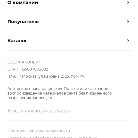
О компании
Дизайнеры
Покупателю
Условия работы
Партнерам
Вызов замерщика
Отзывы
Каталог
Вызвать дизайнера
Команда
Реализованные проекты
Шкафы
Вакансии
Акции
Прихожие
ООО "ЛАКОНЕР"
Новости
Комплектуем шкаф-купе
Гостиные
ОГРН: 1135007002602
Вопрос-ответ
117461, г.Москва, ул.Каховка, д.25, пом 1/Ч
Гардеробные
Детские
Авторские права защищены. Полное или частичное
воспроизведение материалов сайта без письменного
Кухни
разрешения запрещено.
Спальни
© ООО «ЛАКОНЕР» 2009-2026
Мебель в ванную
Распродажа
Двери и перегородки
Политика конфиденциальности