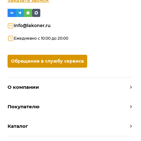
Заказать звонок
info@lakoner.ru
Ежедневно с 10:00 до 20:00
Обращение в службу сервиса
О компании
Дизайнеры
Покупателю
Условия работы
Партнерам
Вызов замерщика
Отзывы
Каталог
Вызвать дизайнера
Команда
Реализованные проекты
Шкафы