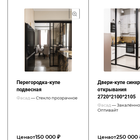
Перегородка-купе
Двери-купе синх
подвесная
открывания
2720*2100*2105
Фасад
—
Стекло прозрачное
Фасад
—
Закалённо
Оптивайт
150 000 ₽
250 000 
Цена
от
Цена
от