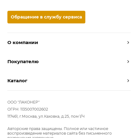
Обращение в службу сервиса
О компании
Дизайнеры
Покупателю
Условия работы
Партнерам
Вызов замерщика
Отзывы
Каталог
Вызвать дизайнера
Команда
Реализованные проекты
Шкафы
Вакансии
Акции
Прихожие
ООО "ЛАКОНЕР"
Новости
Комплектуем шкаф-купе
Гостиные
ОГРН: 1135007002602
Вопрос-ответ
117461, г.Москва, ул.Каховка, д.25, пом 1/Ч
Гардеробные
Детские
Авторские права защищены. Полное или частичное
воспроизведение материалов сайта без письменного
Кухни
разрешения запрещено.