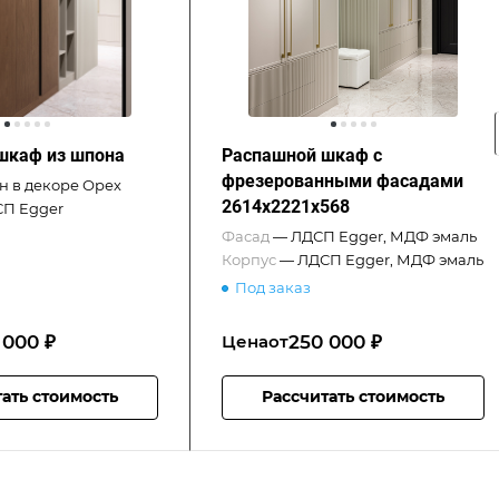
шкаф из шпона
Распашной шкаф с
фрезерованными фасадами
 в декоре Орех
2614x2221x568
П Egger
Фасад
—
ЛДСП Egger, МДФ эмаль
Корпус
—
ЛДСП Egger, МДФ эмаль
Под заказ
 000 ₽
250 000 ₽
Цена
от
ать стоимость
Рассчитать стоимость