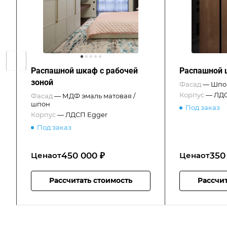
Распашной шкаф с рабочей
Распашной 
зоной
Фасад
—
Шпон
Корпус
—
ЛДС
Фасад
—
МДФ эмаль матовая /
шпон
Под заказ
Корпус
—
ЛДСП Egger
Под заказ
450 000 ₽
350
Цена
от
Цена
от
Рассчитать стоимость
Рассчит