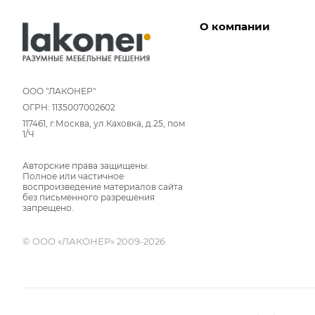
О компании
Дизайнеры
Условия работы
ООО "ЛАКОНЕР"
ОГРН: 1135007002602
Партнерам
117461, г.Москва, ул.Каховка, д.25, пом
Отзывы
1/Ч
Команда
Авторские права защищены.
Вакансии
Полное или частичное
Новости
воспроизведение материалов сайта
без письменного разрешения
Вопрос-ответ
запрещено.
© ООО «ЛАКОНЕР» 2009-2026