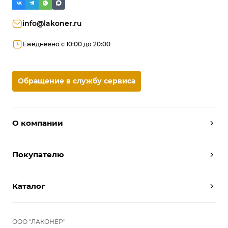
info@lakoner.ru
Ежедневно с 10:00 до 20:00
Обращение в службу сервиса
О компании
Дизайнеры
Покупателю
Условия работы
Партнерам
Вызов замерщика
Отзывы
Каталог
Вызвать дизайнера
Команда
Реализованные проекты
Шкафы
Вакансии
Акции
Прихожие
ООО "ЛАКОНЕР"
Новости