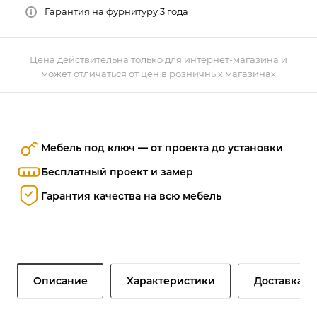
Гарантия на фурнитуру 3 года
Цена действительна только для интернет-магазина и
может отличаться от цен в розничных магазинах
Мебель под ключ — от проекта до установки
Бесплатный проект и замер
Гарантия качества на всю мебель
Описание
Характеристики
Доставка и