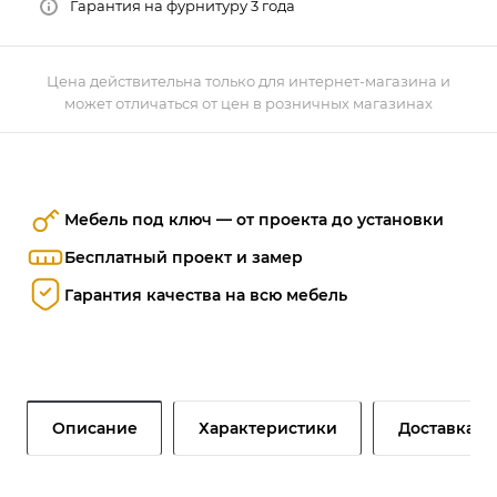
Гарантия на фурнитуру 3 года
Цена действительна только для интернет-магазина и
может отличаться от цен в розничных магазинах
Мебель под ключ — от проекта до установки
Бесплатный проект и замер
Гарантия качества на всю мебель
Описание
Характеристики
Доставка и