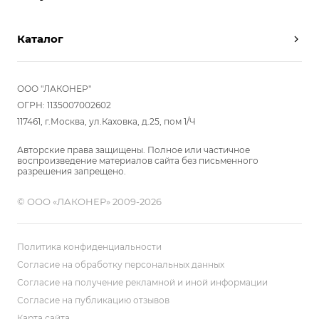
Партнерам
Вызов замерщика
Отзывы
Каталог
Вызвать дизайнера
Команда
Реализованные проекты
Шкафы
Вакансии
Акции
Прихожие
ООО "ЛАКОНЕР"
Новости
Комплектуем шкаф-купе
Гостиные
ОГРН: 1135007002602
Вопрос-ответ
117461, г.Москва, ул.Каховка, д.25, пом 1/Ч
Гардеробные
Детские
Авторские права защищены. Полное или частичное
воспроизведение материалов сайта без письменного
Кухни
разрешения запрещено.
Спальни
© ООО «ЛАКОНЕР» 2009-2026
Мебель в ванную
Распродажа
Двери и перегородки
Политика конфиденциальности
Библиотеки, домашний офис
Согласие на обработку персональных данных
Согласие на получение рекламной и иной информации
Мягкие панели
Согласие на публикацию отзывов
Карта сайта