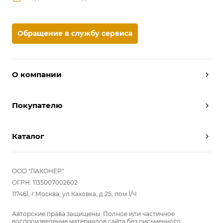
Обращение в службу сервиса
О компании
Дизайнеры
Покупателю
Условия работы
Партнерам
Вызов замерщика
Отзывы
Каталог
Вызвать дизайнера
Команда
Реализованные проекты
Шкафы
Вакансии
Акции
Прихожие
ООО "ЛАКОНЕР"
Новости
Комплектуем шкаф-купе
Гостиные
ОГРН: 1135007002602
Вопрос-ответ
117461, г.Москва, ул.Каховка, д.25, пом 1/Ч
Гардеробные
Детские
Авторские права защищены. Полное или частичное
воспроизведение материалов сайта без письменного