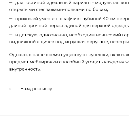
для гостиной идеальный вариант - модульная ко
открытыми стеллажами-полками по бокам;
прихожей уместен шкафчик глубиной 40 см с зер
длиной прочной перекладиной для верхней одежды
в детскую, однозначно, необходим невысокий га
выдвижной ящичек под игрушки, округлые, неострые
Однако, в наше время существуют купешки, включаю
предмет меблировки способный угодить каждому жи
внутренность.
Назад к списку