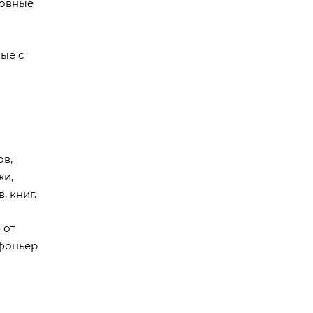
ровные
ые с
ов,
жи,
, книг.
 от
ифоньер