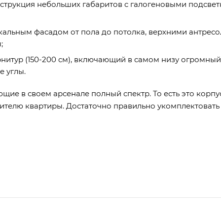
нструкция небольших габаритов с галогеновыми подсвет
кальным фасадом от пола до потолка, верхними антресо
;
рнитур (150-200 см), включающий в самом низу огромный
 углы.
щие в своем арсенале полный спектр. То есть это корп
телю квартиры. Достаточно правильно укомплектовать