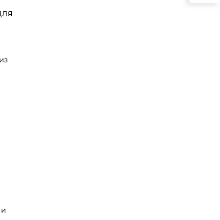
для
из
 и