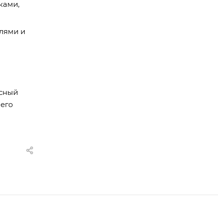
ками,
лями и
усный
 его