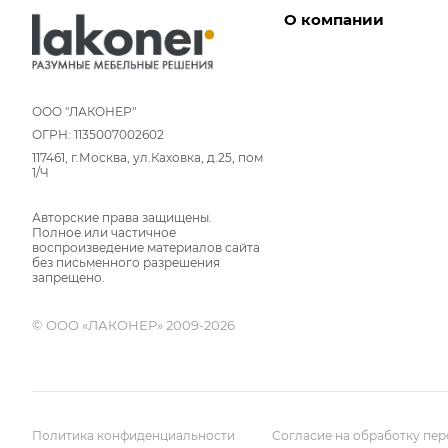
О компании
Дизайнеры
Условия работы
ООО "ЛАКОНЕР"
ОГРН: 1135007002602
Партнерам
117461, г.Москва, ул.Каховка, д.25, пом
Отзывы
1/Ч
Команда
Авторские права защищены.
Вакансии
Полное или частичное
Новости
воспроизведение материалов сайта
без письменного разрешения
Вопрос-ответ
запрещено.
© ООО «ЛАКОНЕР» 2009-2026
Политика конфиденциальности
Согласие на обработку пе