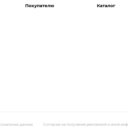
Покупателю
Каталог
Вызов замерщика
Шкафы
Вызвать дизайнера
Прихожие
Реализованные проекты
Гостиные
Акции
Гардеробные
Комплектуем шкаф-купе
Детские
Кухни
Спальни
Мебель в ванн
Распродажа
Двери и перег
Библиотеки, д
Мягкие панели
рсональных данных
Согласие на получение рекламной и иной ин