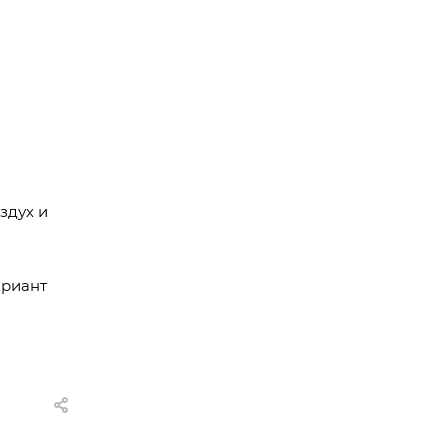
здух и
ариант