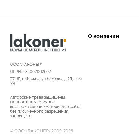
О компании
Дизайнеры
Условия работы
ООО "ЛАКОНЕР"
ОГРН: 1135007002602
Партнерам
117461, г.Москва, ул.Каховка, д.25, пом
Отзывы
1/Ч
Команда
Авторские права защищены.
Вакансии
Полное или частичное
Новости
воспроизведение материалов сайта
без письменного разрешения
Вопрос-ответ
запрещено.
© ООО «ЛАКОНЕР» 2009-2026