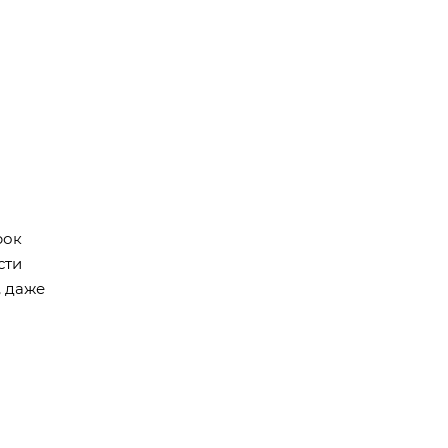
рок
сти
, даже