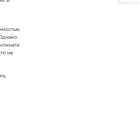
димостью
 Однако
 комната
то не
ить