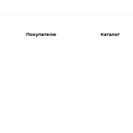
Покупателю
Каталог
Вызов замерщика
Шкафы
Вызвать дизайнера
Прихожие
Реализованные проекты
Гостиные
Акции
Гардеробные
Комплектуем шкаф-купе
Детские
Кухни
Спальни
Мебель в ванн
Распродажа
Двери и перег