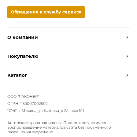
Обращение в службу сервиса
О компании
Дизайнеры
Покупателю
Условия работы
Партнерам
Вызов замерщика
Отзывы
Каталог
Вызвать дизайнера
Команда
Реализованные проекты
Шкафы
Вакансии
Акции
Прихожие
ООО "ЛАКОНЕР"
Новости
Комплектуем шкаф-купе
Гостиные
ОГРН: 1135007002602
Вопрос-ответ
117461, г.Москва, ул.Каховка, д.25, пом 1/Ч
Гардеробные
Детские
Авторские права защищены. Полное или частичное
воспроизведение материалов сайта без письменного
Кухни
разрешения запрещено.