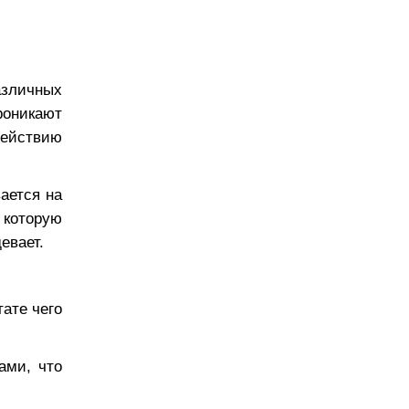
азличных
роникают
действию
вается на
 которую
евает.
тате чего
ами, что