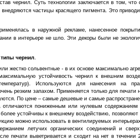
став чернил. Суть технологии заключается в том, что 
 внедряются частицы красящего пигмента. Это приводит
 применялась в наружной рекламе, нанесенное покрыт
вании в интерьере не шло. Эти декоры были не экологи
е
типы чернил
.
или жестко сольвентные - в их основе максимально агр
максимальную устойчивость чернил к внешним возд
температур). Используются для нанесения на пра
чень резким запахом. Применяется только для печати 
уются. По цене – самые дешевые и самые распростране
а отличаются пониженным или нулевым содержанием
и более устойчивы к внешнему воздействию, позволяют 
укцию можно использовать в вентилируемых интерьерах
ржанием летучих органических соединений и свер
ле печати выветривается и сходит на нет в течении 2