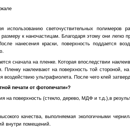
ркале
ря использованию светочуствительных полимеров р
 размеру к наночастицам. Благодаря этому они легко п
осле нанесения краски, поверхность поддается воз
ю.
ается сначала на пленке. Которая впоследствии наклеи
. Пленку наклеивают на поверхность той стороной, на
я воздействию ультрафиолета. После чего клей затверд
тной печати от фотопечати»?
я на поверхность (стекло, дерево, МДФ и т.д.),в резуль
 высокого качества, выполняемая экологичными чернил
ий внутри помещений.