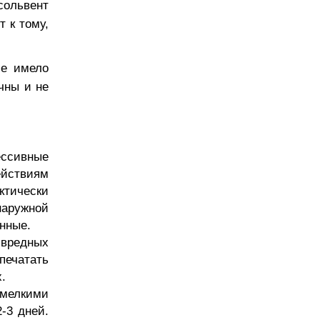
сольвент
 к тому,
ие имело
чны и не
ессивные
ействиям
ктически
наружной
нные.
 вредных
печатать
.
хмелкими
-3 дней.