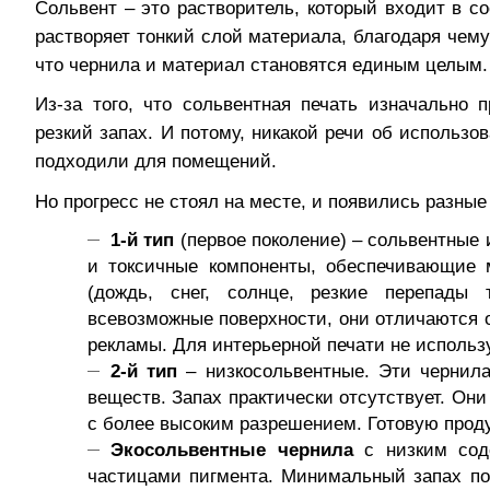
Сольвент – это растворитель, который входит в со
растворяет тонкий слой материала, благодаря чему
что чернила и материал становятся единым целым.
Из-за того, что сольвентная печать изначально
резкий запах. И потому, никакой речи об использо
подходили для помещений.
Но прогресс не стоял на месте, и появились разны
1-й тип
(первое поколение) – сольвентные 
и токсичные компоненты, обеспечивающие 
(дождь, снег, солнце, резкие перепады 
всевозможные поверхности, они отличаются о
рекламы.
Для интерьерной печати не использ
2-й тип
– низкосольвентные. Эти чернил
веществ. Запах практически отсутствует. Он
с более высоким разрешением.
Готовую прод
Экосольвентные чернила
с низким соде
частицами пигмента. Минимальный запах пос