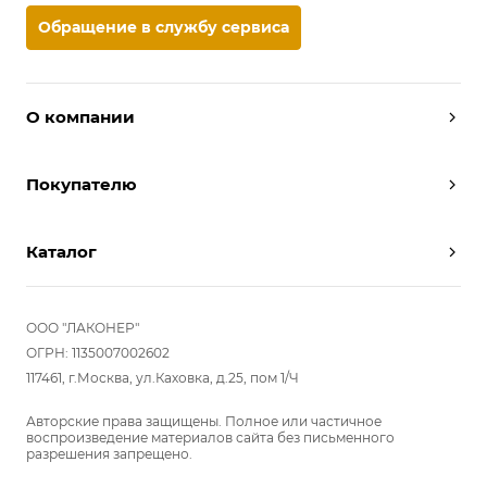
Обращение в службу сервиса
О компании
Дизайнеры
Покупателю
Условия работы
Партнерам
Вызов замерщика
Отзывы
Каталог
Вызвать дизайнера
Команда
Реализованные проекты
Шкафы
Вакансии
Акции
Прихожие
ООО "ЛАКОНЕР"
Новости
Комплектуем шкаф-купе
Гостиные
ОГРН: 1135007002602
Вопрос-ответ
117461, г.Москва, ул.Каховка, д.25, пом 1/Ч
Гардеробные
Детские
Авторские права защищены. Полное или частичное
воспроизведение материалов сайта без письменного
Кухни
разрешения запрещено.
Спальни