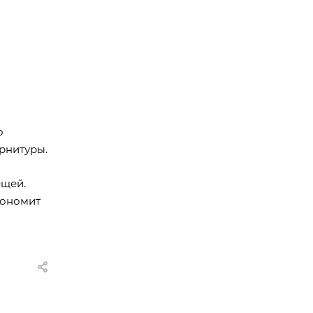
о
рнитуры.
ещей.
кономит