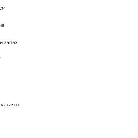
нем
на
 запах.
.
аться в