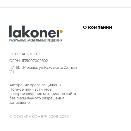
О компании
Дизайнеры
Условия работы
ООО "ЛАКОНЕР"
ОГРН: 1135007002602
Партнерам
117461, г.Москва, ул.Каховка, д.25, пом
Отзывы
1/Ч
Команда
Авторские права защищены.
Вакансии
Полное или частичное
Новости
воспроизведение материалов сайта
без письменного разрешения
Вопрос-ответ
запрещено.
© ООО «ЛАКОНЕР» 2009-2026