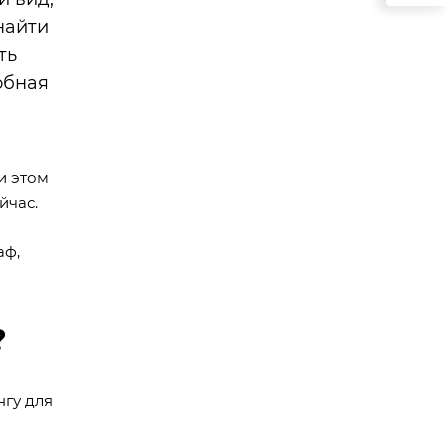
найти
ть
обная
и этом
йчас.
аф,
?
нгу для