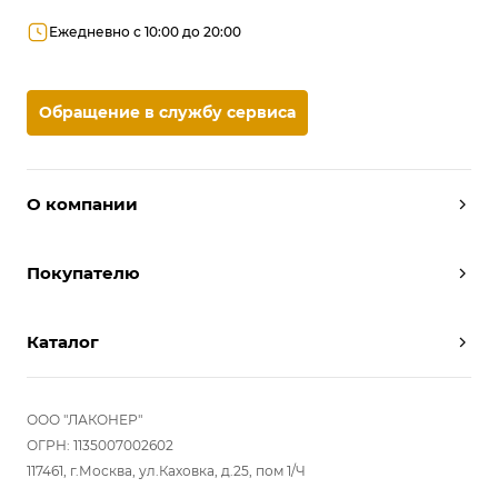
Ежедневно с 10:00 до 20:00
Обращение в службу сервиса
О компании
Дизайнеры
Покупателю
Условия работы
Партнерам
Вызов замерщика
Отзывы
Каталог
Вызвать дизайнера
Команда
Реализованные проекты
Шкафы
Вакансии
Акции
Прихожие
ООО "ЛАКОНЕР"
Новости
Комплектуем шкаф-купе
Гостиные
ОГРН: 1135007002602
Вопрос-ответ
117461, г.Москва, ул.Каховка, д.25, пом 1/Ч
Гардеробные