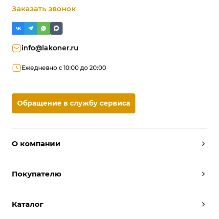
Заказать звонок
info@lakoner.ru
Ежедневно с 10:00 до 20:00
Обращение в службу сервиса
О компании
Дизайнеры
Покупателю
Условия работы
Партнерам
Вызов замерщика
Отзывы
Каталог
Вызвать дизайнера
Команда