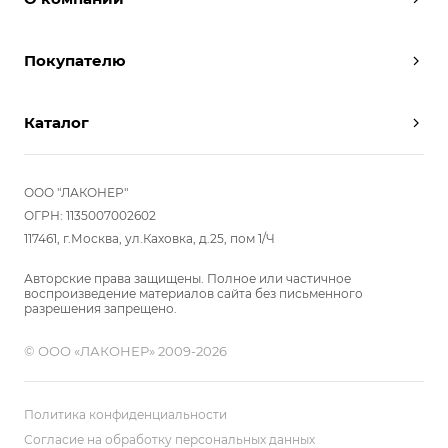
Дизайнеры
Покупателю
Условия работы
Партнерам
Вызов замерщика
Отзывы
Каталог
Вызвать дизайнера
Команда
Реализованные проекты
Шкафы
Вакансии
Акции
Прихожие
ООО "ЛАКОНЕР"
Новости
Комплектуем шкаф-купе
Гостиные
ОГРН: 1135007002602
Вопрос-ответ
117461, г.Москва, ул.Каховка, д.25, пом 1/Ч
Гардеробные
Детские
Авторские права защищены. Полное или частичное
воспроизведение материалов сайта без письменного
Кухни
разрешения запрещено.
Спальни
© ООО «ЛАКОНЕР» 2009-2026
Мебель в ванную
Распродажа
Двери и перегородки
Политика конфиденциальности
Библиотеки, домашний офис
Согласие на обработку персональных данных