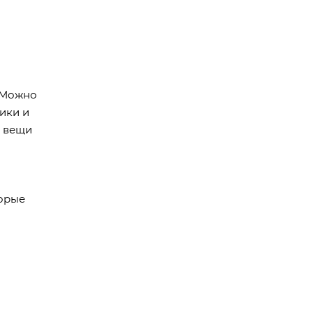
. Можно
ики и
, вещи
торые