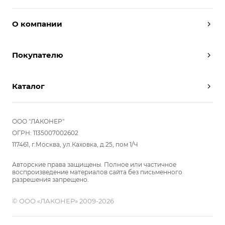
О компании
Дизайнеры
Покупателю
Условия работы
Партнерам
Вызов замерщика
Отзывы
Каталог
Вызвать дизайнера
Команда
Реализованные проекты
Шкафы
Вакансии
Акции
Прихожие
ООО "ЛАКОНЕР"
Новости
Комплектуем шкаф-купе
Гостиные
ОГРН: 1135007002602
Вопрос-ответ
117461, г.Москва, ул.Каховка, д.25, пом 1/Ч
Гардеробные
Детские
Авторские права защищены. Полное или частичное
воспроизведение материалов сайта без письменного
Кухни
разрешения запрещено.
Спальни
© ООО «ЛАКОНЕР» 2009-2026
Мебель в ванную
Распродажа