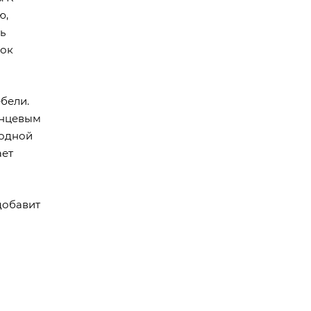
ю,
ь
нок
бели.
янцевым
 одной
ает
добавит