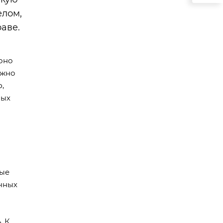
елом,
аве.
 оно
ожно
,
ных
ные
ичных
. К