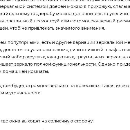
 зеркальной системой дверей можно в прихожую, спальн
местительному гардеробу можно дополнительно увеличит
му, элегантный пескоструй или фотомолекулярный рису
ей, чтоб не привлекать значимого внимания.
ем популярными, есть и другие вариации зеркальной ме
, достаточно установить комод или книжный шкаф с гл
лый набор круглых, квадратных, треугольных зеркал на
лишает зеркало полной функциональности. Однако прид
ем домашней комнаты.
дом будет огромное зеркало на колесиках. Такая идея 
и и утонченности.
 где окна выходят на солнечную сторону;