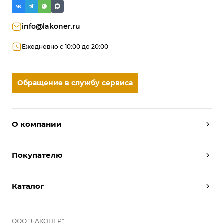
info@lakoner.ru
Ежедневно с 10:00 до 20:00
Обращение в службу сервиса
О компании
Дизайнеры
Покупателю
Условия работы
Партнерам
Вызов замерщика
Отзывы
Каталог
Вызвать дизайнера
Команда
Реализованные проекты
Шкафы
Вакансии
Акции
Прихожие
ООО "ЛАКОНЕР"