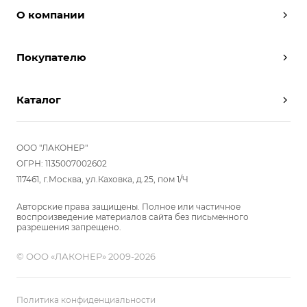
О компании
Дизайнеры
Покупателю
Условия работы
Партнерам
Вызов замерщика
Отзывы
Каталог
Вызвать дизайнера
Команда
Реализованные проекты
Шкафы
Вакансии
Акции
Прихожие
ООО "ЛАКОНЕР"
Новости
Комплектуем шкаф-купе
Гостиные
ОГРН: 1135007002602
Вопрос-ответ
117461, г.Москва, ул.Каховка, д.25, пом 1/Ч
Гардеробные
Детские
Авторские права защищены. Полное или частичное
воспроизведение материалов сайта без письменного
Кухни
разрешения запрещено.
Спальни
© ООО «ЛАКОНЕР» 2009-2026
Мебель в ванную
Распродажа
Двери и перегородки
Политика конфиденциальности