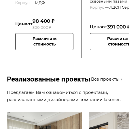
сквозными пазами
Корпус
—
МДФ
Корпус
—
ЛДСП Сер
98 400 ₽
Цена
от
391 000 
Цена
от
300 000 ₽
Рассчитать
Рассчитат
стоимость
стоимост
Реализованные проекты
Все проекты
Предлагаем Вам ознакомиться с проектами,
реализованными дизайнерами компании lakoner.