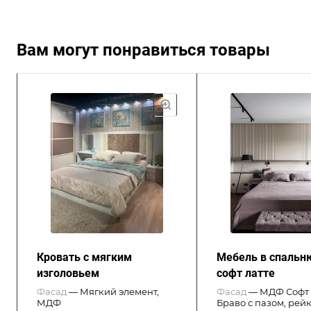
Вам могут понравиться товары
Кровать с мягким
Мебель в спаль
изголовьем
софт латте
Фасад
—
Мягкий элемент,
Фасад
—
МДФ Софт 
МДФ
Браво с пазом, рейк