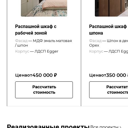
Распашной шкаф с
Распашной шкаф 
рабочей зоной
шпона
Фасад
—
МДФ эмаль матовая
Фасад
—
Шпон в де
/ шпон
Орех
Корпус
—
ЛДСП Egger
Корпус
—
ЛДСП Egg
450 000 ₽
350 000 
Цена
от
Цена
от
Рассчитать
Рассчитат
стоимость
стоимост
Реализованные проекты
Все проекты