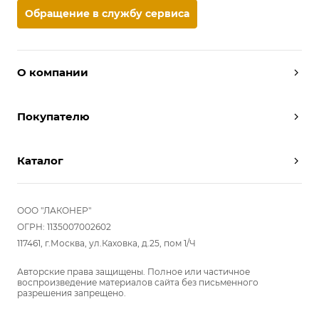
Обращение в службу сервиса
О компании
Дизайнеры
Покупателю
Условия работы
Партнерам
Вызов замерщика
Отзывы
Каталог
Вызвать дизайнера
Команда
Реализованные проекты
Шкафы
Вакансии
Акции
Прихожие
ООО "ЛАКОНЕР"
Новости
Комплектуем шкаф-купе
Гостиные
ОГРН: 1135007002602
Вопрос-ответ
117461, г.Москва, ул.Каховка, д.25, пом 1/Ч
Гардеробные
Детские
Авторские права защищены. Полное или частичное
воспроизведение материалов сайта без письменного
Кухни
разрешения запрещено.
Спальни