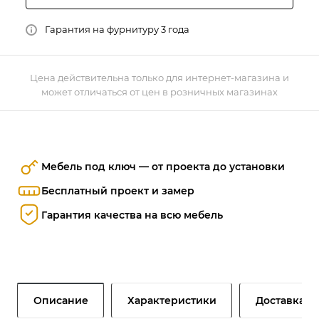
Гарантия на фурнитуру 3 года
Цена действительна только для интернет-магазина и
может отличаться от цен в розничных магазинах
Мебель под ключ — от проекта до установки
Бесплатный проект и замер
Гарантия качества на всю мебель
Описание
Характеристики
Доставка и