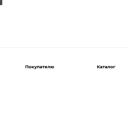
Покупателю
Каталог
Вызов замерщика
Шкафы
Вызвать дизайнера
Прихожие
Реализованные проекты
Гостиные
Акции
Гардеробные
Комплектуем шкаф-купе
Детские
Кухни