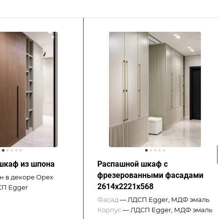
шкаф из шпона
Распашной шкаф с
фрезерованными фасадами
 в декоре Орех
2614x2221x568
П Egger
Фасад
—
ЛДСП Egger, МДФ эмаль
Корпус
—
ЛДСП Egger, МДФ эмаль