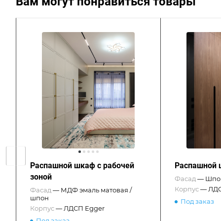
Вам могут понравиться товары
Распашной шкаф с рабочей
Распашной 
зоной
Фасад
—
Шпон
Корпус
—
ЛДС
Фасад
—
МДФ эмаль матовая /
шпон
Под заказ
Корпус
—
ЛДСП Egger
Под заказ