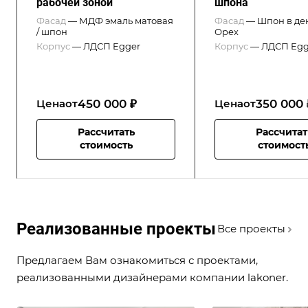
рабочей зоной
шпона
Фасад
—
МДФ эмаль матовая
Фасад
—
Шпон в де
/ шпон
Орех
Корпус
—
ЛДСП Egger
Корпус
—
ЛДСП Egg
450 000 ₽
350 000 
Цена
от
Цена
от
Рассчитать
Рассчитат
стоимость
стоимост
Реализованные проекты
Все проекты
Предлагаем Вам ознакомиться с проектами,
реализованными дизайнерами компании lakoner.