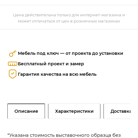
Цена действительна только для интернет-магазина и
может отличаться от цен в розничных магазинах
Мебель под ключ — от проекта до установки
Бесплатный проект и замер
Гарантия качества на всю мебель
Описание
Характеристики
Доставка и
*Указана стоимость выставочного образца без