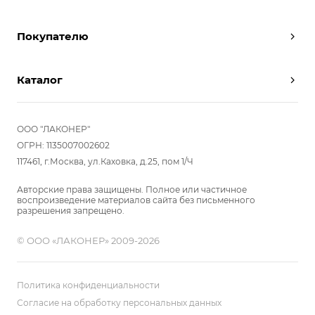
Дизайнеры
Покупателю
Условия работы
Партнерам
Вызов замерщика
Отзывы
Каталог
Вызвать дизайнера
Команда
Реализованные проекты
Шкафы
Вакансии
Акции
Прихожие
ООО "ЛАКОНЕР"
Новости
Комплектуем шкаф-купе
Гостиные
ОГРН: 1135007002602
Вопрос-ответ
117461, г.Москва, ул.Каховка, д.25, пом 1/Ч
Гардеробные
Детские
Авторские права защищены. Полное или частичное
воспроизведение материалов сайта без письменного
Кухни
разрешения запрещено.
Спальни
© ООО «ЛАКОНЕР» 2009-2026
Мебель в ванную
Распродажа
Двери и перегородки
Политика конфиденциальности
Библиотеки, домашний офис
Согласие на обработку персональных данных