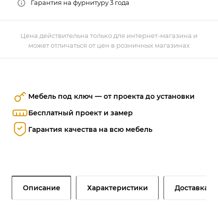
Гарантия на фурнитуру 3 года
Цена действительна только для интернет-магазина и
может отличаться от цен в розничных магазинах
Мебель под ключ — от проекта до установки
Бесплатный проект и замер
Гарантия качества на всю мебель
Описание
Характеристики
Доставка и