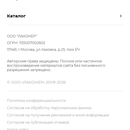
Партнерам
Вызов замерщика
Отзывы
Каталог
Вызвать дизайнера
Команда
Реализованные проекты
Шкафы
Вакансии
Акции
Прихожие
ООО "ЛАКОНЕР"
Новости
Комплектуем шкаф-купе
Гостиные
ОГРН: 1135007002602
Вопрос-ответ
117461, г.Москва, ул.Каховка, д.25, пом 1/Ч
Гардеробные
Детские
Авторские права защищены. Полное или частичное
воспроизведение материалов сайта без письменного
Кухни
разрешения запрещено.
Спальни
© ООО «ЛАКОНЕР» 2009-2026
Мебель в ванную
Распродажа
Двери и перегородки
Политика конфиденциальности
Библиотеки, домашний офис
Согласие на обработку персональных данных
Согласие на получение рекламной и иной информации
Мягкие панели
Согласие на публикацию отзывов
Карта сайта