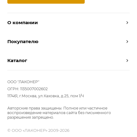
О компании
Дизайнеры
Покупателю
Условия работы
Партнерам
Вызов замерщика
Отзывы
Каталог
Вызвать дизайнера
Команда
Реализованные проекты
Шкафы
Вакансии
Акции
Прихожие
ООО "ЛАКОНЕР"
Новости
Комплектуем шкаф-купе
Гостиные
ОГРН: 1135007002602
Вопрос-ответ
117461, г.Москва, ул.Каховка, д.25, пом 1/Ч
Гардеробные
Детские
Авторские права защищены. Полное или частичное
воспроизведение материалов сайта без письменного
Кухни
разрешения запрещено.
Спальни
© ООО «ЛАКОНЕР» 2009-2026
Мебель в ванную