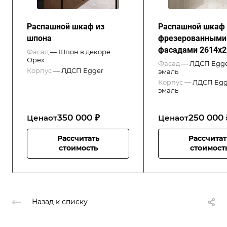
Распашной шкаф из
Распашной шкаф 
шпона
фрезерованными
фасадами 2614x2
Фасад
—
Шпон в декоре
Орех
Фасад
—
ЛДСП Egg
Корпус
—
ЛДСП Egger
эмаль
Корпус
—
ЛДСП Egg
эмаль
350 000 ₽
250 000 
Цена
от
Цена
от
Рассчитать
Рассчитат
стоимость
стоимост
Назад к списку