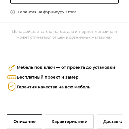
Гарантия на фурнитуру 3 года
Цена действительна только для интернет-магазина и
может отличаться от цен в розничных магазинах
Мебель под ключ — от проекта до установки
Бесплатный проект и замер
Гарантия качества на всю мебель
Описание
Характеристики
Доставка и