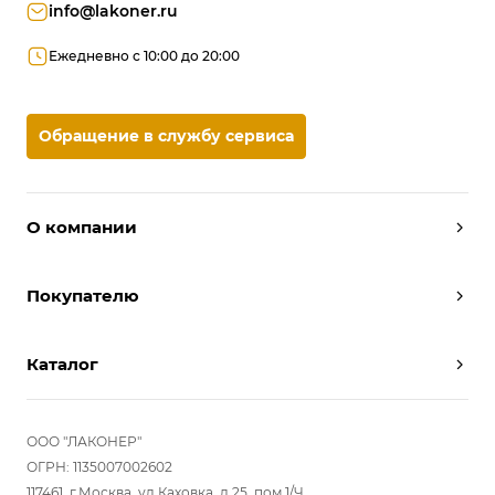
info@lakoner.ru
Ежедневно с 10:00 до 20:00
Обращение в службу сервиса
О компании
Дизайнеры
Покупателю
Условия работы
Партнерам
Вызов замерщика
Отзывы
Каталог
Вызвать дизайнера
Команда
Реализованные проекты
Шкафы
Вакансии
Акции
Прихожие
ООО "ЛАКОНЕР"
Новости
Комплектуем шкаф-купе
Гостиные
ОГРН: 1135007002602
Вопрос-ответ
117461, г.Москва, ул.Каховка, д.25, пом 1/Ч