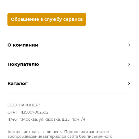
Обращение в службу сервиса
О компании
Дизайнеры
Покупателю
Условия работы
Партнерам
Вызов замерщика
Отзывы
Каталог
Вызвать дизайнера
Команда
Реализованные проекты
Шкафы
Вакансии
Акции
Прихожие
ООО "ЛАКОНЕР"
Новости
Комплектуем шкаф-купе
Гостиные
ОГРН: 1135007002602
Вопрос-ответ
117461, г.Москва, ул.Каховка, д.25, пом 1/Ч
Гардеробные
Детские
Авторские права защищены. Полное или частичное
воспроизведение материалов сайта без письменного
Кухни